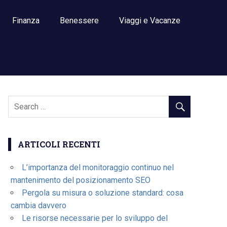
Finanza
Benessere
Viaggi e Vacanze
ARTICOLI RECENTI
L’importanza del monitoraggio continuo nel
mantenimento del posizionamento SEO
Pergola su misura o soluzione standard: cosa
cambia davvero
Le risorse necessarie per lo sviluppo del