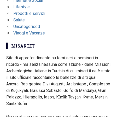
Internet e Social
Lifestyle
Prodotti e servizi
Salute
Uncategorised
Viaggi e Vacanze
MISART.IT
Sito di approfondimento su temi seri e semiseri in
ricordo - ma senza nessuna correlazione - delle Missioni
Archeologiche Italiane in Turchia di cui misart.it ne è stato
il sito ufficiale raccontando le bellezze di siti quali
Ancyra. Res gestae Divi Augusti, Arslantepe , Complesso
di Küçükyalı, Elaiussa Sebaste, Golfo di Mandalya, Gran
Palazzo, Hierapolis, Iasos, Küçük Tavşan, Kyme, Mersin,
Santa Sofia.
Grazie al suo prestigioso passato il sito conserva ancor